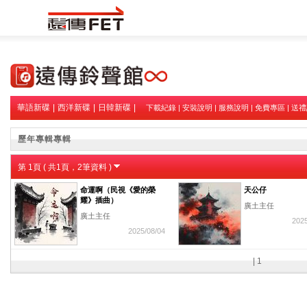
華語新碟
|
西洋新碟
|
日韓新碟
|
下載紀錄
|
安裝說明
|
服務說明
|
免費專區
|
送禮
歷年專輯專輯
第
1
頁 ( 共
1
頁，
2
筆資料 )
命運啊（民視《愛的榮
天公仔
耀》插曲）
廣土主任
廣土主任
2025
2025/08/04
|
1