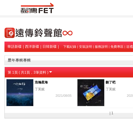
華語新碟
|
西洋新碟
|
日韓新碟
|
下載紀錄
|
安裝說明
|
服務說明
|
免費專區
|
送禮
歷年專輯專輯
第
1
頁 ( 共
1
頁，
3
筆資料 )
浩瀚星海
刪了吧
丁芙妮
丁芙妮
2021/08/05
202
|
1