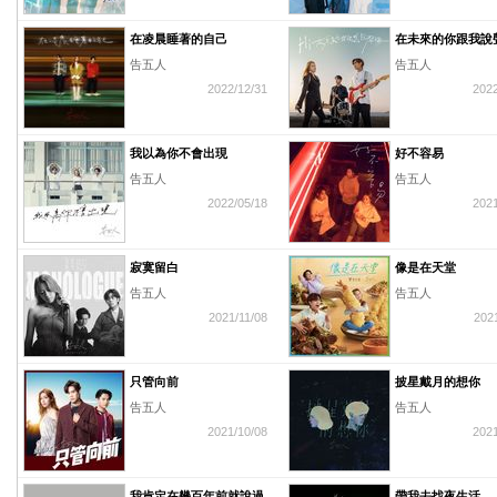
在凌晨睡著的自己
在未來的你跟我說
告五人
告五人
2022/12/31
2022
我以為你不會出現
好不容易
告五人
告五人
2022/05/18
2021
寂寞留白
像是在天堂
告五人
告五人
2021/11/08
202
只管向前
披星戴月的想你
告五人
告五人
2021/10/08
2021
我肯定在幾百年前就說過
帶我去找夜生活