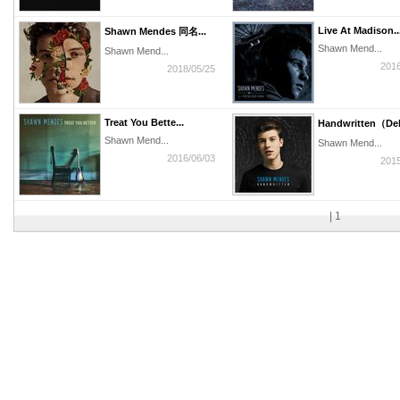
Live At Madison..
Shawn Mendes 同名...
Shawn Mend...
Shawn Mend...
2016
2018/05/25
Treat You Bette...
Handwritten（Del.
Shawn Mend...
Shawn Mend...
2016/06/03
2015
|
1