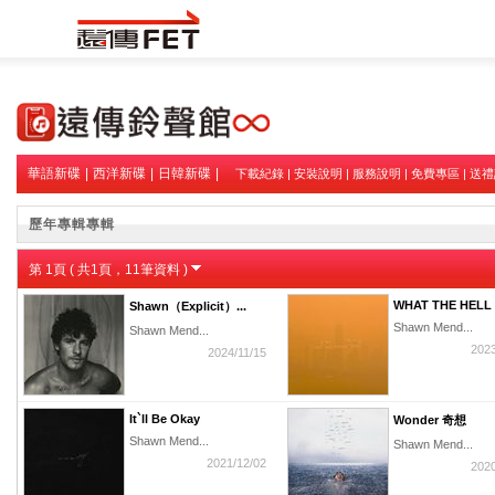
華語新碟
|
西洋新碟
|
日韓新碟
|
下載紀錄
|
安裝說明
|
服務說明
|
免費專區
|
送禮
歷年專輯專輯
第
1
頁 ( 共
1
頁，
11
筆資料 )
WHAT THE HELL A
Shawn（Explicit）...
Shawn Mend...
Shawn Mend...
2023
2024/11/15
It`ll Be Okay
Wonder 奇想
Shawn Mend...
Shawn Mend...
2021/12/02
2020