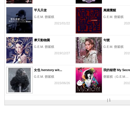
平凡天使
萬國覺醒
G.E.M. 鄧紫棋
G.E.M. 鄧紫棋
2021/01/22
202
摩天動物園
句號
G.E.M. 鄧紫棋
G.E.M. 鄧紫棋
2019/12/27
201
女也 herstory wit...
我的秘密 My Secre
G.E.M. 鄧紫棋
鄧紫棋（G.E.M....
2015/06/26
2010
|
1