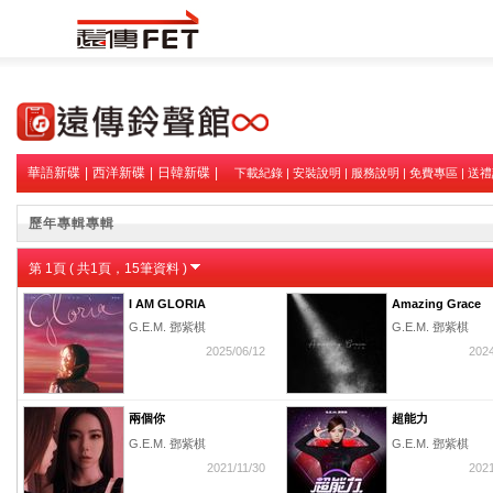
華語新碟
|
西洋新碟
|
日韓新碟
|
下載紀錄
|
安裝說明
|
服務說明
|
免費專區
|
送禮
歷年專輯專輯
第
1
頁 ( 共
1
頁，
15
筆資料 )
I AM GLORIA
Amazing Grace
G.E.M. 鄧紫棋
G.E.M. 鄧紫棋
2025/06/12
2024
兩個你
超能力
G.E.M. 鄧紫棋
G.E.M. 鄧紫棋
2021/11/30
2021