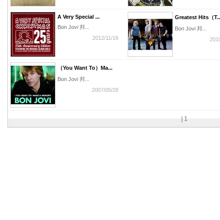
A Very Special ...
Greatest Hits（T..
Bon Jovi 邦...
Bon Jovi 邦...
2012/11/16
201
（You Want To）Ma...
Bon Jovi 邦...
2007/05/28
|
1