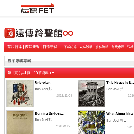
華語新碟
|
西洋新碟
|
日韓新碟
|
下載紀錄
|
安裝說明
|
服務說明
|
免費專區
|
送禮
歷年專輯專輯
第
1
頁 ( 共
1
頁，
10
筆資料 )
Unbroken
This House Is N...
Bon Jovi 邦...
Bon Jovi 邦...
2019/11/03
201
Burning Bridges...
What About Now（
Bon Jovi 邦...
Bon Jovi 邦...
2015/08/21
2013