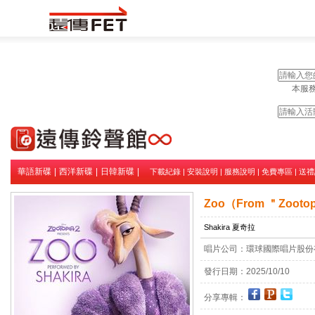
本服務
華語新碟
|
西洋新碟
|
日韓新碟
|
下載紀錄
|
安裝說明
|
服務說明
|
免費專區
|
送禮
Zoo（From ＂Zooto
Shakira 夏奇拉
唱片公司：
環球國際唱片股份
發行日期：
2025/10/10
分享專輯：