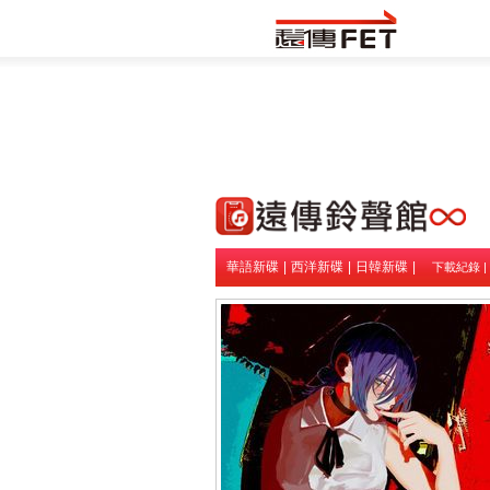
華語新碟
|
西洋新碟
|
日韓新碟
|
下載紀錄
|