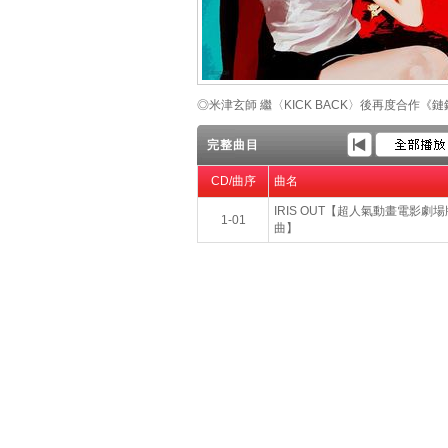
◎米津玄師 繼〈KICK BACK〉後再度合作
完整曲目
CD/曲序
曲名
IRIS OUT【超人氣動畫電影劇
1-01
曲】