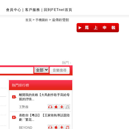
會員中心
|
客戶服務
|
回到FETnet首頁
>
>
遠傳鈴聲館
首頁
手機圖鈴
熱門：
熱門排行榜
離開我的依賴【大馬創作歌手寫給母
親的抒情...
王艷薇
喜歡你【粵語】【王家衛執導話題陸
劇「繁花...
BEYOND