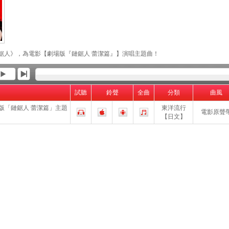
《鏈鋸人》，為電影【劇場版『鏈鋸人 蕾潔篇』】演唱主題曲！
試聽
鈴聲
全曲
分類
曲風
場版「鏈鋸人 蕾潔篇」主題
東洋流行
電影原聲
【日文】