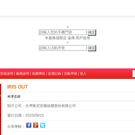
×
本服務僅限定 遠傳 用戶使用
×
安裝說明
|
服務說明
|
免費專區
|
送禮記錄
|
活動序號
|
登入
IRIS OUT
米津玄師
唱片公司：
台灣索尼音樂娛樂股份有限公司
發行日期：
2025/09/15
分享專輯：