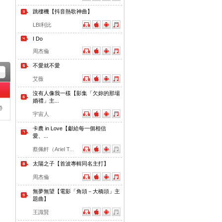
跳樓機【抖音熱歌神曲】
LBI利比
I Do
周杰倫
不愛就不愛
艾薇
沒有人像我一樣【影集「欠妳的那場
婚禮」主...
帶
宇宙人
卡農 in Love【獻給每一個相信
愛、...
蔡佩軒（Ariel T...
太陽之子【首波專輯同名主打】
周杰倫
無夢無望【電影「角頭－大橋頭」主
題曲】
王識賢