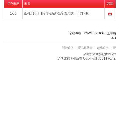
CD/曲序
曲名
試聽
銀河系的你【陪你走過那些寂寞又放不下的時刻】
1-01
客服專線：02-2256-1008 | 上
本
｜
｜
｜
關於遠傳
隱私權條款
服務公告
聯
來電答鈴服務已由本公司取
遠傳電信版權所有 Copyright ©2014 Far Eastone