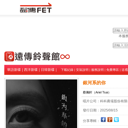
本服務
華語新碟
|
西洋新碟
|
日韓新碟
|
下載紀錄
|
安裝說明
|
服務說明
|
免費專區
|
送禮
銀河系的你
蔡佩軒（Ariel Tsai）
唱片公司：
科科農場股份有限
發行日期：
2025/08/15
分享專輯：