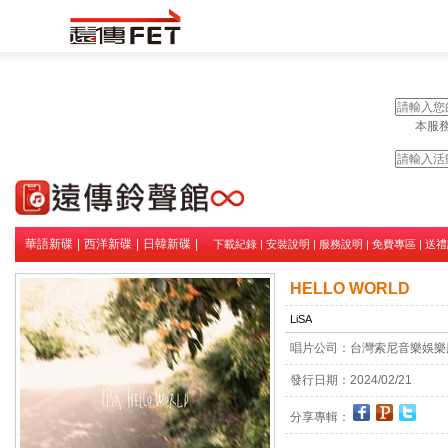
本服務
華語新碟
|
西洋新碟
|
日韓新碟
|
下載紀錄
|
安裝說明
|
服務說明
|
免費專區
|
送禮
HELLO WORLD
LiSA
唱片公司：
台灣索尼音樂娛樂
發行日期：
2024/02/21
分享專輯：