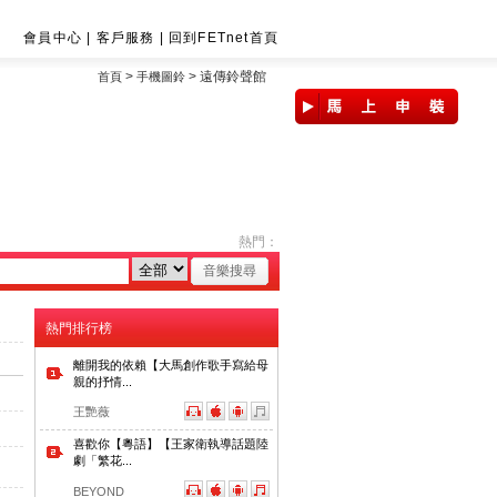
會員中心
|
客戶服務
|
回到FETnet首頁
>
>
遠傳鈴聲館
首頁
手機圖鈴
熱門：
熱門排行榜
離開我的依賴【大馬創作歌手寫給母
親的抒情...
王艷薇
喜歡你【粵語】【王家衛執導話題陸
劇「繁花...
BEYOND