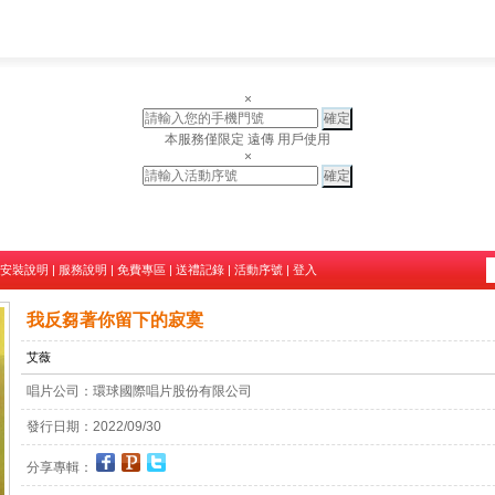
×
本服務僅限定 遠傳 用戶使用
×
安裝說明
|
服務說明
|
免費專區
|
送禮記錄
|
活動序號
|
登入
我反芻著你留下的寂寞
艾薇
唱片公司：
環球國際唱片股份有限公司
發行日期：
2022/09/30
分享專輯：