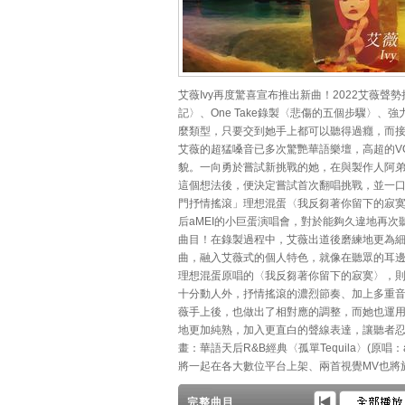
艾薇Ivy再度驚喜宣布推出新曲！2022艾薇
記〉、One Take錄製〈悲傷的五個步驟〉
麼類型，只要交到她手上都可以聽得過癮，而
艾薇的超猛嗓音已多次驚艷華語樂壇，高超的V
貌。一向勇於嘗試新挑戰的她，在與製作人阿
這個想法後，便決定嘗試首次翻唱挑戰，並一口氣推
門抒情搖滾」理想混蛋〈我反芻著你留下的寂
后aMEI的小巨蛋演唱會，對於能夠久違地再次聽
曲目！在錄製過程中，艾薇出道後磨練地更為細
曲，融入艾薇式的個人特色，就像在聽眾的耳
理想混蛋原唱的〈我反芻著你留下的寂寞〉，
十分動人外，抒情搖滾的濃烈節奏、加上多重音
薇手上後，也做出了相對應的調整，而她也運
地更加純熟，加入更直白的聲線表達，讓聽者忍不
畫：華語天后R&B經典〈孤單Tequila〉(原唱
將一起在各大數位平台上架、兩首視覺MV也將於
完整曲目