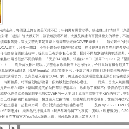
聲勢持續走高，每回登上舞台總是閃耀不已；年初勇奪風雲歌手、接連推出抒情熱單〈烏
、強力對唱〈起點〉皆大獲好評，讓歌迷讚嘆不斷，大推艾薇擁有百變爆發力的嗓音，不
接續這股氣勢，這次艾薇則要驚喜獻上兩首華語經典COVER連發！ 短短幾年的時
OCAL實力，只要一開口，不管什麼類型都能輕鬆駕馭，在音樂世界裡自在創造多變
弟仔老師聊音樂的過程中，提到自己有許多私心喜愛、橫跨不同類別領域的華語經典。
出兩首截然不同的單曲－「天后R&B經典」張惠妹aMEI〈孤單Tequila〉及「樂
寞〉！ 對於首次推出翻唱，艾薇也在歌曲挑選上思考許久，恰好當時有機會觀賞了
見妹式R&B經典〈孤單Tequila〉感到驚嘆不已，便決定將這首歌列為翻唱挑戰的第
緻的演唱功力，也完美融入這首COVER內，將這首公認演唱難度直逼滿分的節奏藍
邊，時而輕柔、時而猛烈地訴說著一段難以割捨的醉心過往。 而第二首由人氣樂團
則是近年來在網路上翻唱度超高的熱門華語抒情單曲，歌曲除了將留不住摯愛的意境描
域變化也是眾多聽眾想要挑戰COVER的一大主因！原曲主唱雞丁男KEY的設定，交
用自己擅長的獨門狂放唱法，快速進入歌曲情境，歌聲尾段的嘶啞嗓音，艾薇則將技巧
住想跟著一起聲嘶力竭，唱出對消逝感情的強烈眷戀！ 艾薇Ivy 2022 COVER
：aMEI張惠妹)、樂團熱門抒情搖滾〈我反芻著你留下的寂寞〉(原唱：理想混蛋)，9/30(
同日在艾薇官方YouTube頻道上線，同步為歌迷送上驚喜大禮！