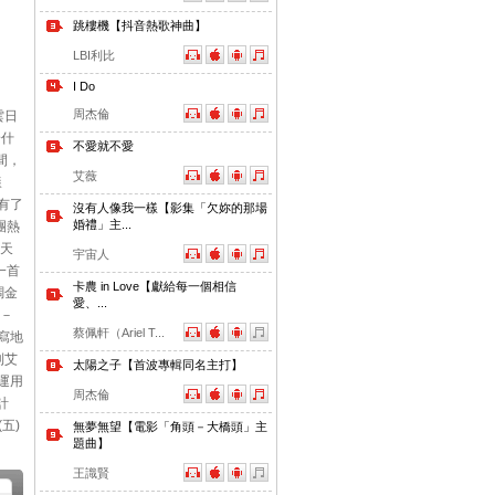
跳樓機【抖音熱歌神曲】
LBI利比
I Do
周杰倫
雲日
論什
不愛就不愛
間，
艾薇
樣
有了
沒有人像我一樣【影集「欠妳的那場
婚禮」主...
團熱
天
宇宙人
一首
卡農 in Love【獻給每一個相信
調金
愛、...
－
蔡佩軒（Ariel T...
寫地
到艾
太陽之子【首波專輯同名主打】
運用
周杰倫
計
五)
無夢無望【電影「角頭－大橋頭」主
題曲】
王識賢