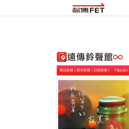
華語新碟
|
西洋新碟
|
日韓新碟
|
下載紀錄
|