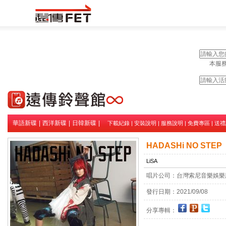
本服務
華語新碟
|
西洋新碟
|
日韓新碟
|
下載紀錄
|
安裝說明
|
服務說明
|
免費專區
|
送禮
HADASHi NO STEP
LiSA
唱片公司：
台灣索尼音樂娛樂
發行日期：
2021/09/08
分享專輯：