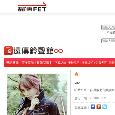
本服務
華語新碟
|
西洋新碟
|
日韓新碟
|
下載紀錄
|
安裝說明
|
服務說明
|
免費專區
|
送禮
炎
LiSA
唱片公司：
台灣索尼音樂娛樂
發行日期：
2020/10/12
分享專輯：