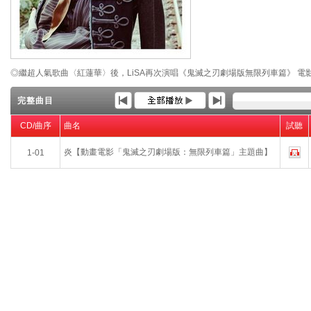
◎繼超人氣歌曲〈紅蓮華〉後，LiSA再次演唱《鬼滅之刃劇場版無限列車篇》 電
完整曲目
CD/曲序
曲名
試聽
炎【動畫電影「鬼滅之刃劇場版：無限列車篇」主題曲】
1-01