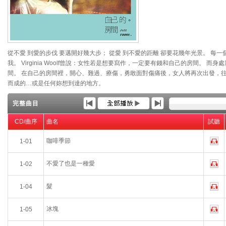
從不愛 到愛的步伐 要邁開好幾大步； 從愛 到不愛的距離 卻要花幾年光景。 每
我。 Virginia Woolf曾說：女性若是想要寫作，一定要有錢和自己的房間。
間。 在自己的房間裡，開心、難過、療傷，勇敢面對傷痛後，女人將再次出發，
而成的…或是任何妳想到達的地方。
完整曲目
CD/曲序
曲名
試聽
咖啡季節
1-01
不愛了也是一種愛
1-02
髮
1-04
冰塊
1-05