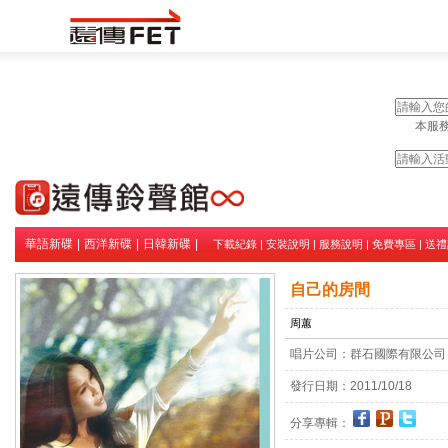
本服務
華語新碟
|
西洋新碟
|
日韓新碟
|
下載紀錄
|
安裝說明
|
服務說明
|
免費專區
|
送禮
自己的房間
周蕙
唱片公司：
群石國際有限公司
發行日期：
2011/10/18
分享專輯：