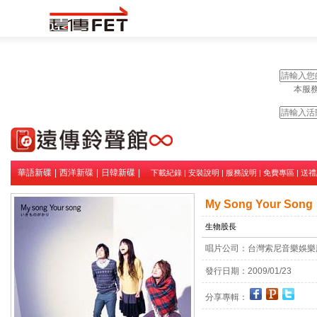
本服務
華語新碟
|
西洋新碟
|
日韓新碟
|
下載紀錄
|
安裝說明
|
服務說明
|
免費專區
|
送禮
My Song Your Song
生物股長
唱片公司：
台灣索尼音樂娛樂
發行日期：
2009/01/23
分享專輯：