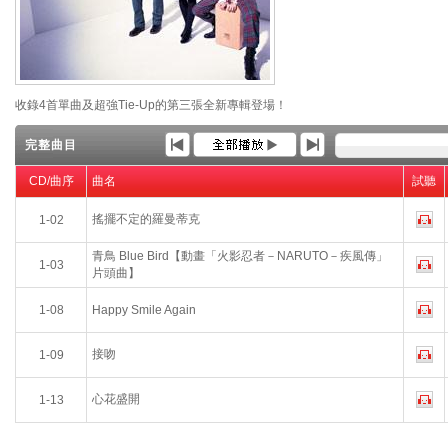
收錄4首單曲及超強Tie-Up的第三張全新專輯登場！
完整曲目
CD/曲序
曲名
試聽
搖擺不定的羅曼蒂克
1-02
青鳥 Blue Bird【動畫「火影忍者－NARUTO－疾風傳」
1-03
片頭曲】
1-08
Happy Smile Again
接吻
1-09
心花盛開
1-13